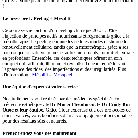
Offrez à votre peau un soin rénovateur et retrouvez un teint éclatant
!
Le méso-peel : Peeling + Mésolift
Ce soin associe l'action d'un peeling chimique 20 ou 30% et
l'injection de principes actifs nourrissants et régénérants grâce à la
mésothérapie. Le peeling élimine les cellules mortes et stimule le
renouvellement cellulaire, tandis que la mésothérapie, grâce à ses
micro-injections de vitamines et autres nutriments, nourrit et hydrate
en profondeur. Ensemble, ces deux techniques offrent un soin
complet qui raffermit, illumine et revitalise la peau, en réduisant
l'apparence des rides, des imperfections et des irrégularités. Plus
d'information :
Mésolift
-
Mesopeel
Une équipe d'experts à votre service
Nos traitements sont réalisés par des médecins spécialisés en
médecine esthétique :
le Dr Maria Theodorou, le Dr Emily Bui
Quoc et leur équipe
. Grâce à leur expertise et à des protocoles de
soins avancés, vous bénéficiez d'un accompagnement personnalisé
pour des résultats sûrs et naturels.
Prenez rendez-vous dès maintenant