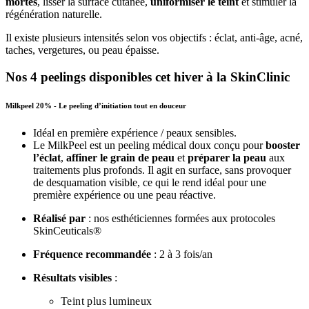
mortes
, lisser la surface cutanée,
uniformiser le teint
et stimuler la
régénération naturelle.
Il existe plusieurs intensités selon vos objectifs : éclat, anti-âge, acné,
taches, vergetures, ou peau épaisse.
Nos 4 peelings disponibles cet hiver à la SkinClinic
Milkpeel 20% - Le peeling d’initiation tout en douceur
Idéal en première expérience / peaux sensibles.
Le MilkPeel est un peeling médical doux conçu pour
booster
l’éclat
,
affiner le grain de peau
et
préparer la peau
aux
traitements plus profonds. Il agit en surface, sans provoquer
de desquamation visible, ce qui le rend idéal pour une
première expérience ou une peau réactive.
Réalisé par
: nos esthéticiennes formées aux protocoles
SkinCeuticals®
Fréquence recommandée
: 2 à 3 fois/an
Résultats visibles
:
Teint plus lumineux