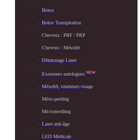
Botox
Botox Transpiration
Cheveux : PRF / PRP
Cheveux : Mésolift
Détatouage Laser
NEW
Exosomes autologues
Mésolift, vitamines visage
Méso-peeling
Microneedling
Laser anti-âge
LED Médicale